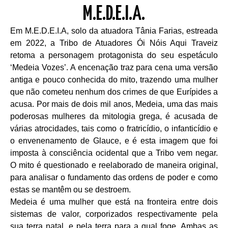
M.E.D.E.I.A.
Em M.E.D.E.I.A, solo da atuadora Tânia Farias, estreada
em 2022, a Tribo de Atuadores Ói Nóis Aqui Traveiz
retoma a personagem protagonista do seu espetáculo
‘Medeia Vozes’. A encenação traz para cena uma versão
antiga e pouco conhecida do mito, trazendo uma mulher
que não cometeu nenhum dos crimes de que Eurípides a
acusa. Por mais de dois mil anos, Medeia, uma das mais
poderosas mulheres da mitologia grega, é acusada de
várias atrocidades, tais como o fratricídio, o infanticídio e
o envenenamento de Glauce, e é esta imagem que foi
imposta à consciência ocidental que a Tribo vem negar.
O mito é questionado e reelaborado de maneira original,
para analisar o fundamento das ordens de poder e como
estas se mantêm ou se destroem.
Medeia é uma mulher que está na fronteira entre dois
sistemas de valor, corporizados respectivamente pela
sua terra natal, e pela terra para a qual foge. Ambas as