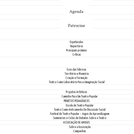
Notícias
Agenda
Fale Conosco
Patrocine
Espetáculos
Repertório
Principais prêmios
Críticas
Ecos das Fábricas
Território e Memória
Criação e Formação
Teatro Como Laboratório Para a Imaginação Social
Projetos Artísticos
Caminho Para Um Teatro Popular
PROJETOS PEDAGÓGICOS
Escola de Teatro Popular
Teatro Como Instrumento De Discussão Social
Festival de Teatro Popular – Jogos de Aprendizagem
Seminários e Ciclos de Debates Sobre o Teatro
ASSOCIAÇÃO DE AMIGOS
Sobre a Associação
Campanhas