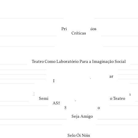
Espetáculos
Repertório
Principais prêmios
Críticas
Ecos das Fábricas
Território e Memória
Criação e Formação
Teatro Como Laboratório Para a Imaginação Social
Projetos Artísticos
Caminho Para Um Teatro Popular
PROJETOS PEDAGÓGICOS
Escola de Teatro Popular
Teatro Como Instrumento De Discussão Social
Festival de Teatro Popular – Jogos de Aprendizagem
Seminários e Ciclos de Debates Sobre o Teatro
ASSOCIAÇÃO DE AMIGOS
Sobre a Associação
Campanhas
Seja Amigo
Museu
Cavalo Louco
Selo Ói Nóis