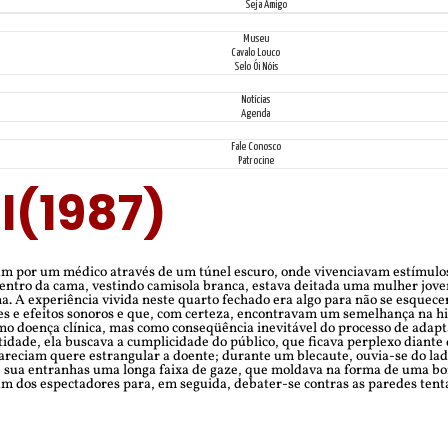
Seja Amigo
Museu
Cavalo Louco
Selo Ói Nóis
Notícias
Agenda
Fale Conosco
Patrocine
al(1987)
 por um médico através de um túnel escuro, onde vivenciavam estímulos tá
tro da cama, vestindo camisola branca, estava deitada uma mulher jovem
. A experiência vivida neste quarto fechado era algo para não se esquece
 e efeitos sonoros e que, com certeza, encontravam um semelhança na hi
como doença clínica, mas como conseqüência inevitável do processo de adapt
idade, ela buscava a cumplicidade do público, que ficava perplexo diante 
areciam quere estrangular a doente; durante um blecaute, ouvia-se do lad
 sua entranhas uma longa faixa de gaze, que moldava na forma de uma bon
um dos espectadores para, em seguida, debater-se contras as paredes tenta