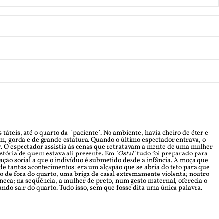
teis, até o quarto da ´paciente´. No ambiente, havia cheiro de éter e
, gorda e de grande estatura. Quando o último espectador entrava, o
r. O espectador assistia às cenas que retratavam a mente de uma mulher
stória de quem estava ali presente. Em
´Ostal´
tudo foi preparado para
ação social a que o indivíduo é submetido desde a infância. A moça que
de tantos acontecimentos: era um alçapão que se abria do teto para que
o de fora do quarto, uma briga de casal extremamente violenta; noutro
eca; na seqüência, a mulher de preto, num gesto maternal, oferecia o
ndo sair do quarto. Tudo isso, sem que fosse dita uma única palavra.