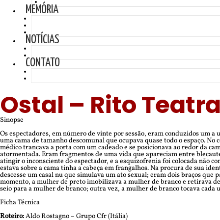
MEMÓRIA
NOTÍCIAS
CONTATO
Ostal – Rito Teatr
Sinopse
Os espectadores, em número de vinte por sessão, eram conduzidos um a um
uma cama de tamanho descomunal que ocupava quase todo o espaço. No cen
médico trancava a porta com um cadeado e se posicionava ao redor da cama
atormentada. Eram fragmentos de uma vida que apareciam entre blecautes
atingir o inconsciente do espectador, e a esquizofrenia foi colocada não 
estava sobre a cama tinha a cabeça em frangalhos. Na procura de sua ident
descesse um casal nu que simulava um ato sexual; eram dois braços que p
momento, a mulher de preto imobilizava a mulher de branco e retirava de
seio para a mulher de branco; outra vez, a mulher de branco tocava cada 
Ficha Técnica
Roteiro:
Aldo Rostagno – Grupo Cfr (Itália)